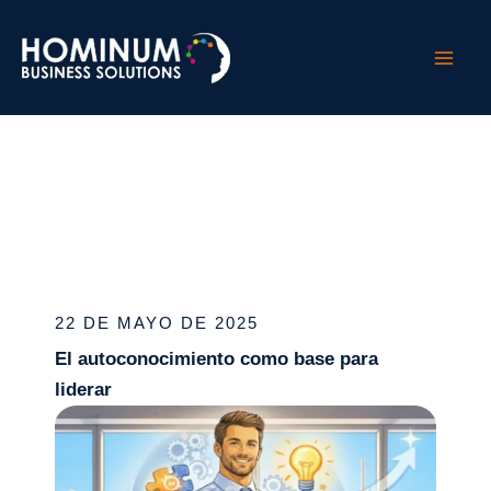
Ir
al
contenido
/
Uncategorized
/ Por
Laura Hernandez
22 DE MAYO DE 2025
El autoconocimiento como base para
liderar