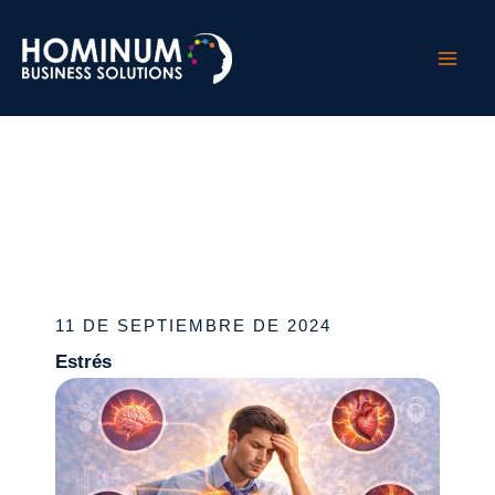
Ir
al
contenido
/
Bienestar en el Trabajo
/ Por
Laura Hernandez
11 DE SEPTIEMBRE DE 2024
Estrés