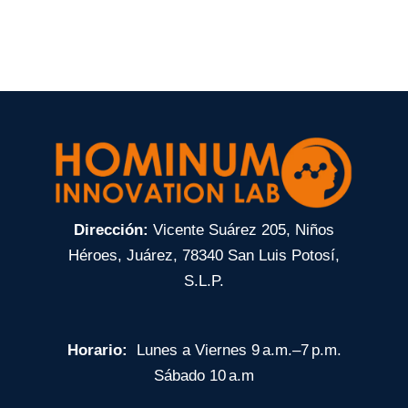
←
Entrada anterior
Entrada siguiente
→
Dirección
:
Vicente Suárez 205, Niños
Héroes, Juárez, 78340 San Luis Potosí,
S.L.P.
Horario
:
Lunes a Viernes 9 a.m.–7 p.m.
Sábado 10 a.m