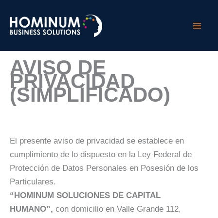
Ir
al
contenido
AVISO DE
PRIVACIDAD
(SIMPLIFICADO)
El presente aviso de privacidad se establece en
cumplimiento de lo dispuesto en la Ley Federal de
Protección de Datos Personales en Posesión de los
Particulares.
“HOMINUM SOLUCIONES DE CAPITAL
HUMANO”,
con domicilio en Valle Grande 112,